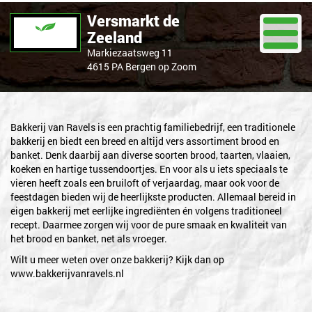
Versmarkt de
Zeeland
Markiezaatsweg 11
4615 PA Bergen op Zoom
Bakkerij van Ravels
Bakkerij van Ravels is een prachtig familiebedrijf, een traditionele
MEER DAN 185 JAAR BAKKERSAMBACHT
bakkerij en biedt een breed en altijd vers assortiment brood en
banket. Denk daarbij aan diverse soorten brood, taarten, vlaaien,
koeken en hartige tussendoortjes. En voor als u iets speciaals te
vieren heeft zoals een bruiloft of verjaardag, maar ook voor de
feestdagen bieden wij de heerlijkste producten. Allemaal bereid in
eigen bakkerij met eerlijke ingrediënten én volgens traditioneel
recept. Daarmee zorgen wij voor de pure smaak en kwaliteit van
het brood en banket, net als vroeger.
Wilt u meer weten over onze bakkerij? Kijk dan op
www.bakkerijvanravels.nl