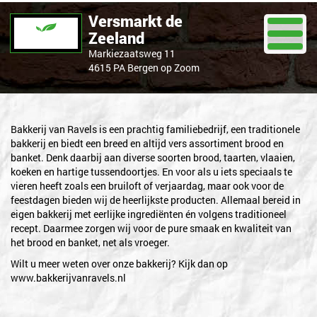
Versmarkt de
Zeeland
Markiezaatsweg 11
4615 PA Bergen op Zoom
Bakkerij van Ravels
Bakkerij van Ravels is een prachtig familiebedrijf, een traditionele
MEER DAN 185 JAAR BAKKERSAMBACHT
bakkerij en biedt een breed en altijd vers assortiment brood en
banket. Denk daarbij aan diverse soorten brood, taarten, vlaaien,
koeken en hartige tussendoortjes. En voor als u iets speciaals te
vieren heeft zoals een bruiloft of verjaardag, maar ook voor de
feestdagen bieden wij de heerlijkste producten. Allemaal bereid in
eigen bakkerij met eerlijke ingrediënten én volgens traditioneel
recept. Daarmee zorgen wij voor de pure smaak en kwaliteit van
het brood en banket, net als vroeger.
Wilt u meer weten over onze bakkerij? Kijk dan op
www.bakkerijvanravels.nl